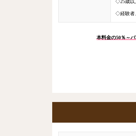
◇25歳
◇経験者
本料金の50％～