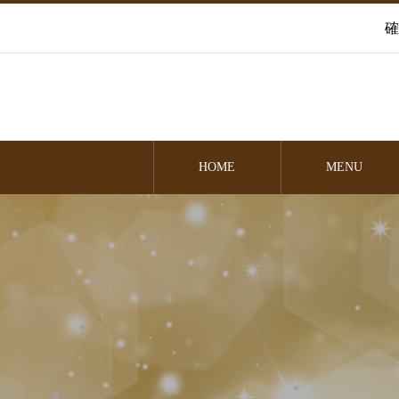
確
HOME
MENU